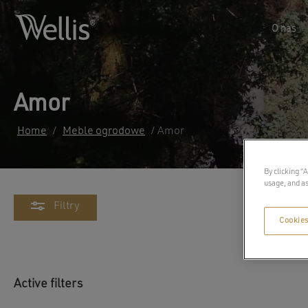
O nas
Amor
Home
/
Meble ogrodowe
/ Amor
By clicking “
usage, and as
Filtry
Cookies
Active filters