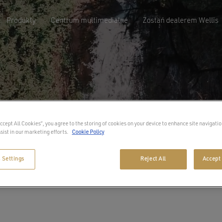
Produkty
Centrum multimedialne
Zostań dealerem Wellis
Accept All Cookies”, you agree to the storing of cookies on your device to enhance site navigatio
sist in our marketing efforts.
Cookie Policy
 Settings
Reject All
Accept 