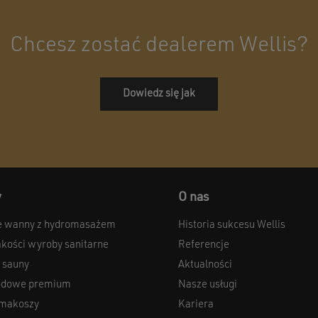
Chcesz zostać dealerem Wellis?
Dowiedz się jak
y
O nas
 wanny z hydromasażem
Historia sukcesu Wellis
akości wyroby sanitarne
Referencje
 sauny
Aktualności
odowe premium
Nasze usługi
 smakoszy
Kariera