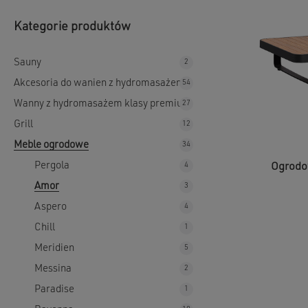
Kategorie produktów
Sauny
2
Akcesoria do wanien z hydromasażem
54
Wanny z hydromasażem klasy premium
27
Grill
12
Meble ogrodowe
34
Pergola
4
Ogrodo
Amor
3
Aspero
4
Chill
1
Meridien
5
Messina
2
Paradise
1