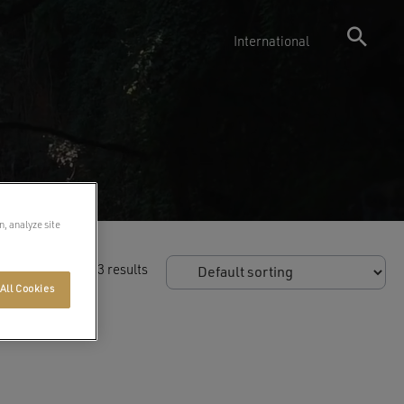
International
n, analyze site
Showing all 3 results
All Cookies