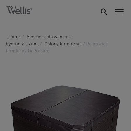
Home
/
Akcesoria do wanien z
hydromasażem
/
Osłony termiczne
/ Pokrowiec
termiczny (4-6 osób)