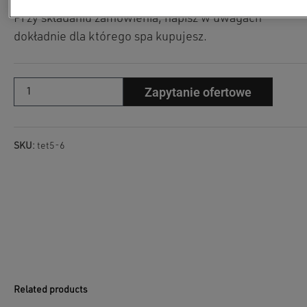
Przy składaniu zamówienia, napisz w uwagach
dokładnie dla którego spa kupujesz.
Zapytanie ofertowe
SKU:
tet5-6
Related products