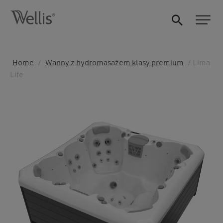
Home
/
Wanny z hydromasażem klasy premium
/ Lima
Life