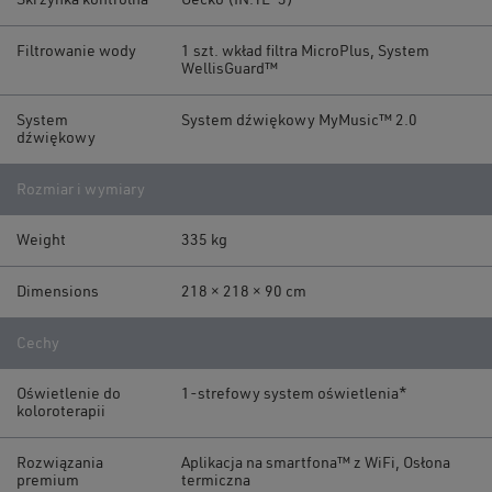
Skrzynka kontrolna
Gecko (IN.YE-3)
Filtrowanie wody
1 szt. wkład filtra MicroPlus, System
WellisGuard™
System
System dźwiękowy MyMusic™ 2.0
dźwiękowy
Rozmiar i wymiary
Weight
335 kg
Dimensions
218 × 218 × 90 cm
Cechy
Oświetlenie do
1-strefowy system oświetlenia*
koloroterapii
Rozwiązania
Aplikacja na smartfona™ z WiFi, Osłona
premium
termiczna