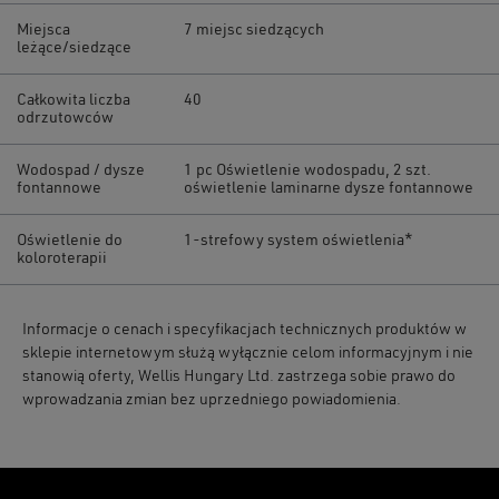
Miejsca
7 miejsc siedzących
leżące/siedzące
Całkowita liczba
40
odrzutowców
Wodospad / dysze
1 pc Oświetlenie wodospadu, 2 szt.
fontannowe
oświetlenie laminarne dysze fontannowe
Oświetlenie do
1-strefowy system oświetlenia*
koloroterapii
Informacje o cenach i specyfikacjach technicznych produktów w
sklepie internetowym służą wyłącznie celom informacyjnym i nie
stanowią oferty, Wellis Hungary Ltd. zastrzega sobie prawo do
wprowadzania zmian bez uprzedniego powiadomienia.