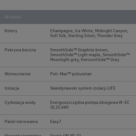
Atrybuty
Kolory
Champagne, Ice White, Midnight Canyon,
Soft Silk, Sterling Silver, Thunder Grey
Pokrywa boczna
SmoothSide™ Graphite brown,
SmoothSide™ Light maple, SmoothSide™
Moonlight grey, HorizontSide™ Grey
Wzmocnienie
Poli-Max™ poliuretan
Izolacja
Skandynawski system izolacji LIFE
Cyrkulacja wody
Energooszczędna pompa obiegowa W-EC
(0,25 kW)
Panel sterowania
Easy7