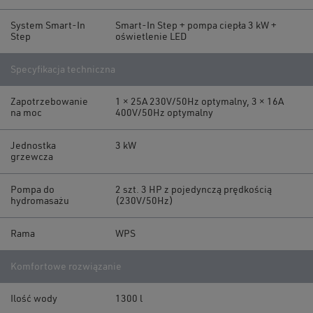
System Smart-In
Smart-In Step + pompa ciepła 3 kW +
Step
oświetlenie LED
Specyfikacja techniczna
Zapotrzebowanie
1 × 25A 230V/50Hz optymalny, 3 × 16A
na moc
400V/50Hz optymalny
Jednostka
3 kW
grzewcza
Pompa do
2 szt. 3 HP z pojedynczą prędkością
hydromasażu
(230V/50Hz)
Rama
WPS
Komfortowe rozwiązanie
Ilość wody
1300 l