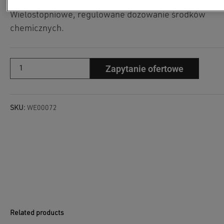
dochodzi do jej uszkodzenia lub odbarwienia.
Wielostopniowe, regulowane dozowanie środków
chemicznych.
Zapytanie ofertowe
SKU:
WE00072
Related products