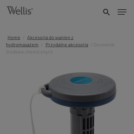
Home
/
Akcesoria do wanien z
hydromasażem
/
Przydatne akcesoria
/ Dozownik
środków chemicznych