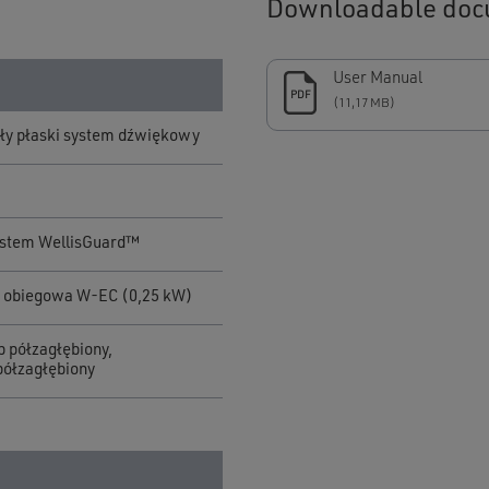
Downloadable doc
User Manual
PDF
(11,17 MB)
ły płaski system dźwiękowy
System WellisGuard™
 obiegowa W-EC (0,25 kW)
 półzagłębiony,
półzagłębiony