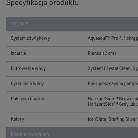
Specyfikacja produktu
Atrybuty
System dźwiękowy
Aquasoul™ Pro 4.1 okrąg
Izolacja
Pianka (2 cm)
Filtrowanie wody
System Crystal Clean, 
Cyrkulacja wody
Energooszczędna pompa
Pokrywa boczna
HorizontSide™ Brown lub
HorizontSide™ Grey lub 
Kolory
Ice White, Sterling Silver
Rozmiar i wymiary