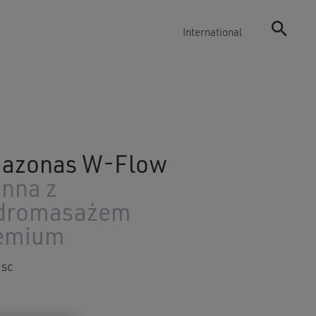
International
azonas W-Flow
nna z
dromasażem
emium
jsc