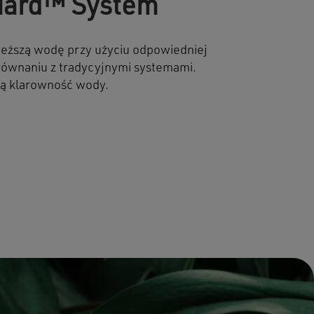
uard™ System
eższą wodę przy użyciu odpowiedniej
orównaniu z tradycyjnymi systemami.
ną klarowność wody.