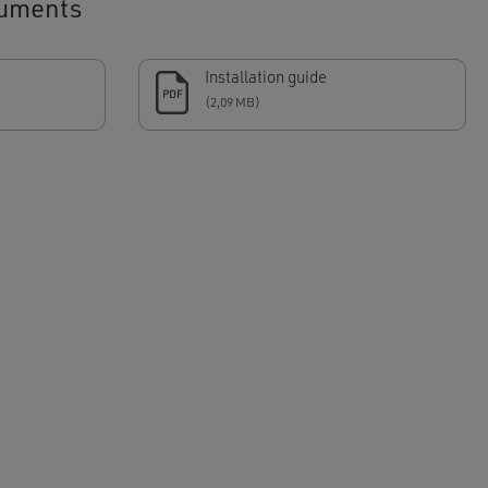
uments
Installation guide
PDF
(2,09 MB)