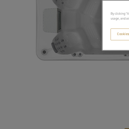
By clicking “
usage, and as
Cookies