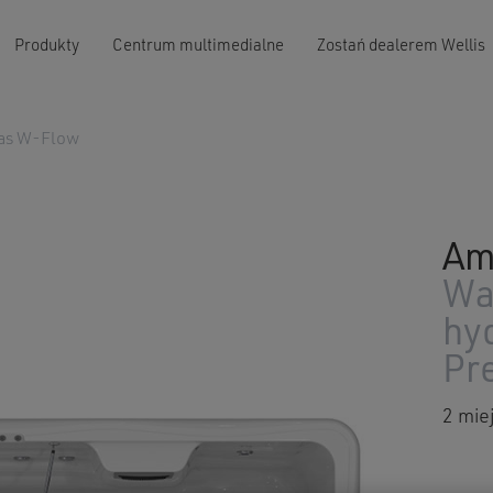
Produkty
Centrum multimedialne
Zostań dealerem Wellis
as W-Flow
Am
Wa
hy
Pr
2 mie