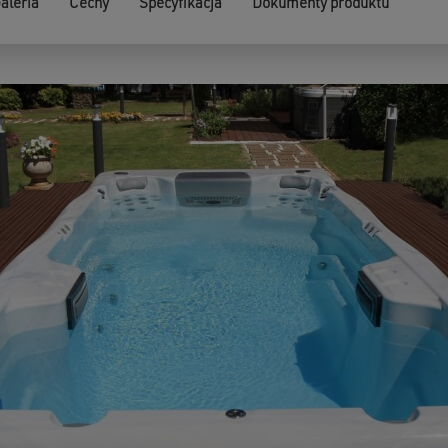
aleria
Cechy
Specyfikacja
Dokumenty produktu