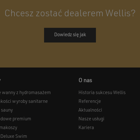
Chcesz zostać dealerem Wellis?
Dowiedz się jak
y
O nas
 wanny z hydromasażem
Historia sukcesu Wellis
akości wyroby sanitarne
Referencje
 sauny
Aktualności
odowe premium
Nasze usługi
 smakoszy
Kariera
 Deluxe Swim