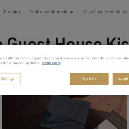
Produkty
Centrum multimedialne
Zostań dealerem Wellis
 Guest House Ki
Accept All Cookies”, you agree to the storing of cookies on your device to enhance site navigatio
sist in our marketing efforts.
Cookie Policy
 Settings
Reject All
Accept 