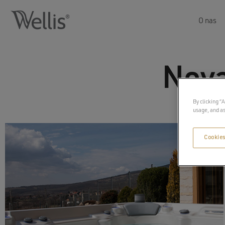
O nas
Nova
By clicking “
usage, and as
Cookies