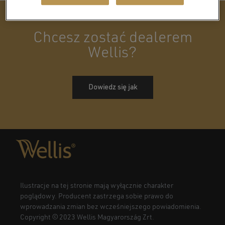
Chcesz zostać dealerem
Wellis?
Dowiedz się jak
Ilustracje na tej stronie mają wyłącznie charakter
poglądowy. Producent zastrzega sobie prawo do
wprowadzania zmian bez wcześniejszego powiadomienia.
Copyright © 2023 Wellis Magyarország Zrt.